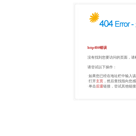
http404错误
没有找到您要访问的页面，请检
请尝试以下操作：
·如果您已经在地址栏中输入
·打开
主页
，然后查找指向您感
·单击
后退
链接，尝试其他链接