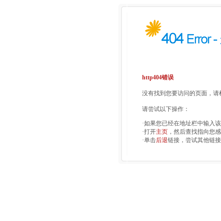
http404错误
没有找到您要访问的页面，请检
请尝试以下操作：
·如果您已经在地址栏中输入
·打开
主页
，然后查找指向您感
·单击
后退
链接，尝试其他链接