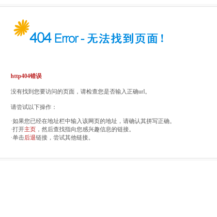
http404错误
没有找到您要访问的页面，请检查您是否输入正确url。
请尝试以下操作：
·如果您已经在地址栏中输入该网页的地址，请确认其拼写正确。
·打开
主页
，然后查找指向您感兴趣信息的链接。
·单击
后退
链接，尝试其他链接。