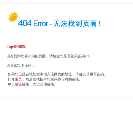
http404错误
没有找到您要访问的页面，请检查您是否输入正确url。
请尝试以下操作：
·如果您已经在地址栏中输入该网页的地址，请确认其拼写正确。
·打开
主页
，然后查找指向您感兴趣信息的链接。
·单击
后退
链接，尝试其他链接。