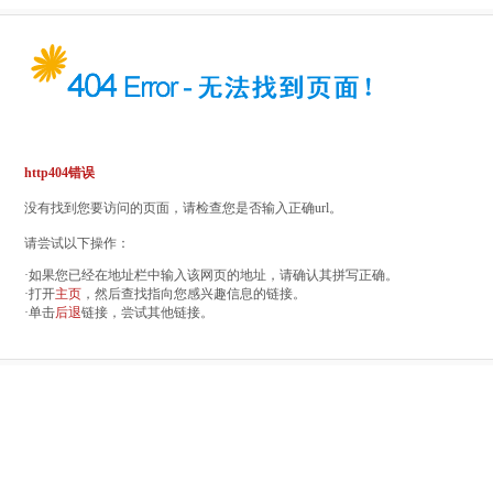
http404错误
没有找到您要访问的页面，请检查您是否输入正确url。
请尝试以下操作：
·如果您已经在地址栏中输入该网页的地址，请确认其拼写正确。
·打开
主页
，然后查找指向您感兴趣信息的链接。
·单击
后退
链接，尝试其他链接。