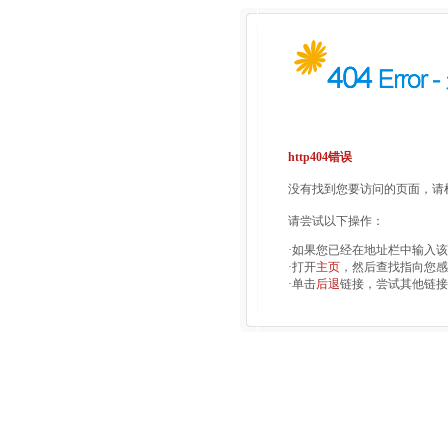
http404错误
没有找到您要访问的页面，请检
请尝试以下操作：
·如果您已经在地址栏中输入
·打开
主页
，然后查找指向您感
·单击
后退
链接，尝试其他链接