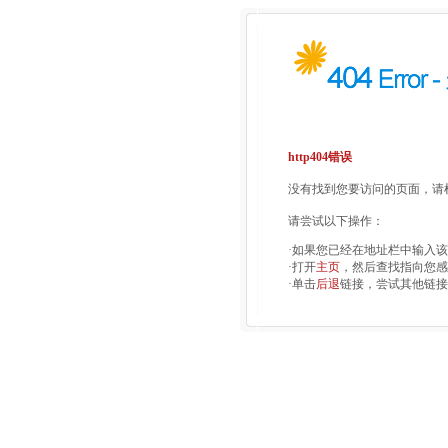
http404错误
没有找到您要访问的页面，请检
请尝试以下操作：
·如果您已经在地址栏中输入
·打开
主页
，然后查找指向您感
·单击
后退
链接，尝试其他链接