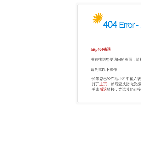
http404错误
没有找到您要访问的页面，请检
请尝试以下操作：
·如果您已经在地址栏中输入
·打开
主页
，然后查找指向您感
·单击
后退
链接，尝试其他链接