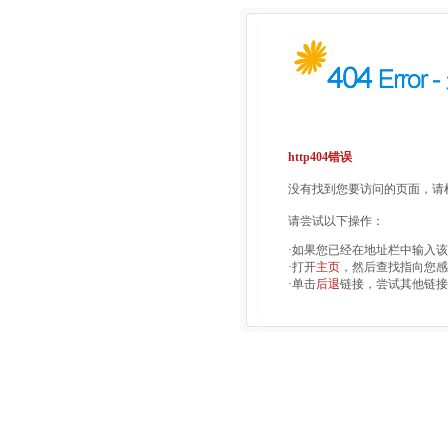
http404错误
没有找到您要访问的页面，请检
请尝试以下操作：
·如果您已经在地址栏中输入
·打开
主页
，然后查找指向您感
·单击
后退
链接，尝试其他链接