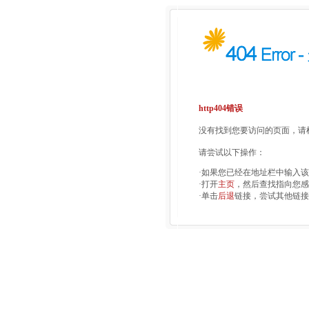
http404错误
没有找到您要访问的页面，请检
请尝试以下操作：
·如果您已经在地址栏中输入
·打开
主页
，然后查找指向您感
·单击
后退
链接，尝试其他链接