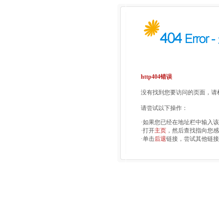
http404错误
没有找到您要访问的页面，请检
请尝试以下操作：
·如果您已经在地址栏中输入
·打开
主页
，然后查找指向您感
·单击
后退
链接，尝试其他链接