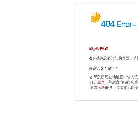
http404错误
没有找到您要访问的页面，请检
请尝试以下操作：
·如果您已经在地址栏中输入
·打开
主页
，然后查找指向您感
·单击
后退
链接，尝试其他链接