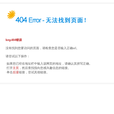
http404错误
没有找到您要访问的页面，请检查您是否输入正确url。
请尝试以下操作：
·如果您已经在地址栏中输入该网页的地址，请确认其拼写正确。
·打开
主页
，然后查找指向您感兴趣信息的链接。
·单击
后退
链接，尝试其他链接。