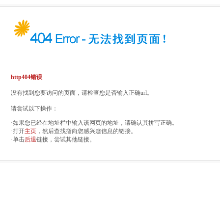
http404错误
没有找到您要访问的页面，请检查您是否输入正确url。
请尝试以下操作：
·如果您已经在地址栏中输入该网页的地址，请确认其拼写正确。
·打开
主页
，然后查找指向您感兴趣信息的链接。
·单击
后退
链接，尝试其他链接。