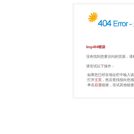
http404错误
没有找到您要访问的页面，请检
请尝试以下操作：
·如果您已经在地址栏中输入
·打开
主页
，然后查找指向您感
·单击
后退
链接，尝试其他链接