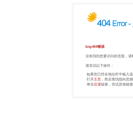
http404错误
没有找到您要访问的页面，请检
请尝试以下操作：
·如果您已经在地址栏中输入
·打开
主页
，然后查找指向您感
·单击
后退
链接，尝试其他链接