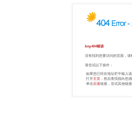
http404错误
没有找到您要访问的页面，请检
请尝试以下操作：
·如果您已经在地址栏中输入
·打开
主页
，然后查找指向您感
·单击
后退
链接，尝试其他链接