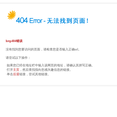
http404错误
没有找到您要访问的页面，请检查您是否输入正确url。
请尝试以下操作：
·如果您已经在地址栏中输入该网页的地址，请确认其拼写正确。
·打开
主页
，然后查找指向您感兴趣信息的链接。
·单击
后退
链接，尝试其他链接。