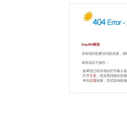
http404错误
没有找到您要访问的页面，请检
请尝试以下操作：
·如果您已经在地址栏中输入
·打开
主页
，然后查找指向您感
·单击
后退
链接，尝试其他链接