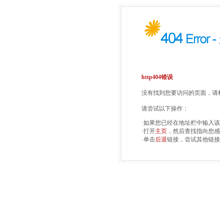
http404错误
没有找到您要访问的页面，请检
请尝试以下操作：
·如果您已经在地址栏中输入
·打开
主页
，然后查找指向您感
·单击
后退
链接，尝试其他链接