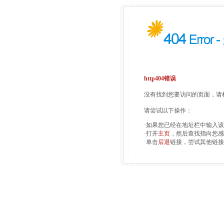
http404错误
没有找到您要访问的页面，请检
请尝试以下操作：
·如果您已经在地址栏中输入
·打开
主页
，然后查找指向您感
·单击
后退
链接，尝试其他链接