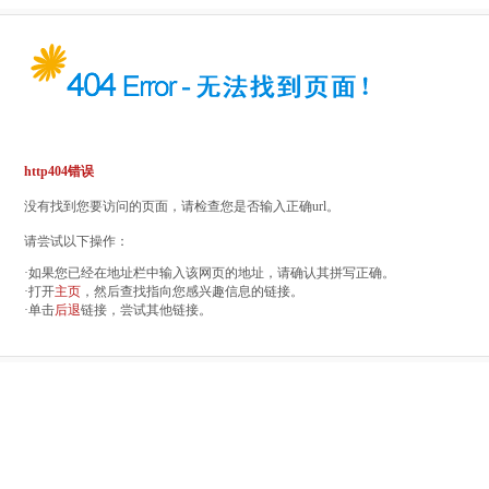
http404错误
没有找到您要访问的页面，请检查您是否输入正确url。
请尝试以下操作：
·如果您已经在地址栏中输入该网页的地址，请确认其拼写正确。
·打开
主页
，然后查找指向您感兴趣信息的链接。
·单击
后退
链接，尝试其他链接。