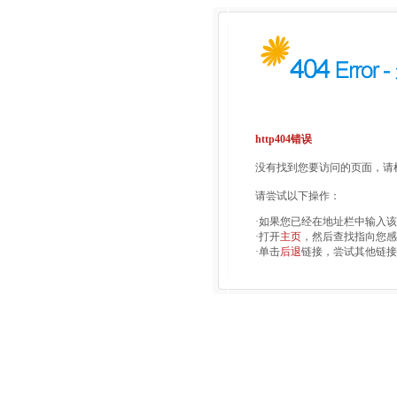
http404错误
没有找到您要访问的页面，请检
请尝试以下操作：
·如果您已经在地址栏中输入
·打开
主页
，然后查找指向您感
·单击
后退
链接，尝试其他链接