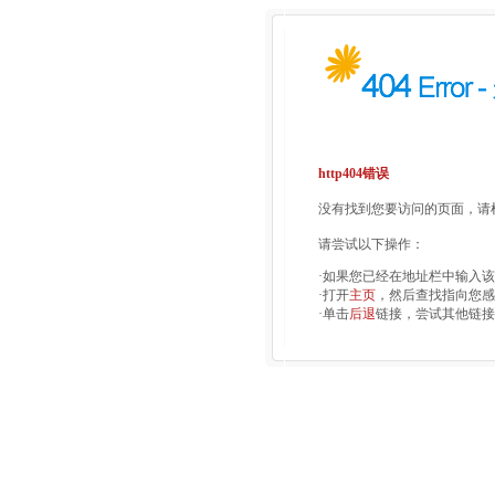
http404错误
没有找到您要访问的页面，请检
请尝试以下操作：
·如果您已经在地址栏中输入
·打开
主页
，然后查找指向您感
·单击
后退
链接，尝试其他链接