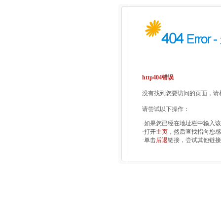
http404错误
没有找到您要访问的页面，请检
请尝试以下操作：
·如果您已经在地址栏中输入
·打开
主页
，然后查找指向您感
·单击
后退
链接，尝试其他链接