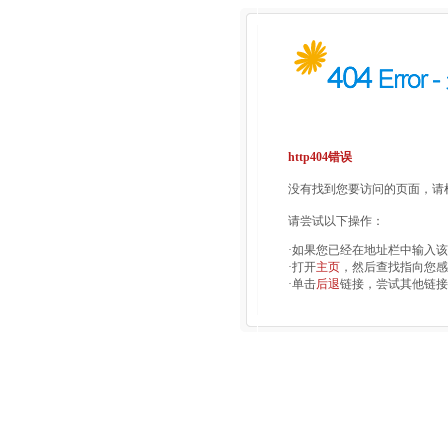
http404错误
没有找到您要访问的页面，请检
请尝试以下操作：
·如果您已经在地址栏中输入
·打开
主页
，然后查找指向您感
·单击
后退
链接，尝试其他链接