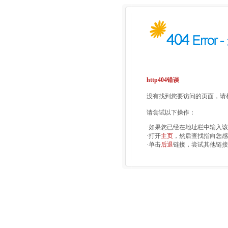
http404错误
没有找到您要访问的页面，请检
请尝试以下操作：
·如果您已经在地址栏中输入
·打开
主页
，然后查找指向您感
·单击
后退
链接，尝试其他链接