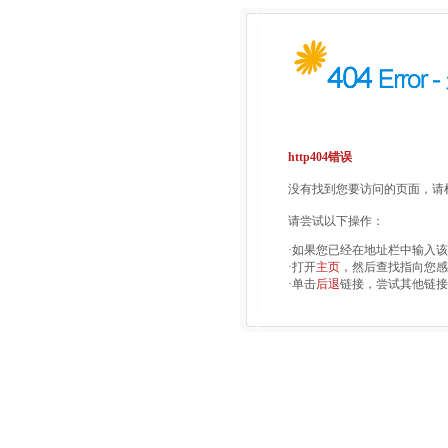
http404错误
没有找到您要访问的页面，请检
请尝试以下操作：
·如果您已经在地址栏中输入
·打开
主页
，然后查找指向您感
·单击
后退
链接，尝试其他链接