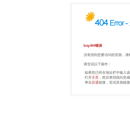
http404错误
没有找到您要访问的页面，请检
请尝试以下操作：
·如果您已经在地址栏中输入
·打开
主页
，然后查找指向您感
·单击
后退
链接，尝试其他链接