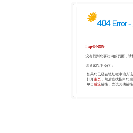
http404错误
没有找到您要访问的页面，请检
请尝试以下操作：
·如果您已经在地址栏中输入
·打开
主页
，然后查找指向您感
·单击
后退
链接，尝试其他链接