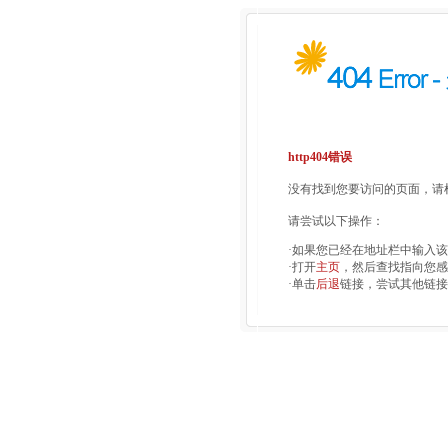
http404错误
没有找到您要访问的页面，请检
请尝试以下操作：
·如果您已经在地址栏中输入
·打开
主页
，然后查找指向您感
·单击
后退
链接，尝试其他链接