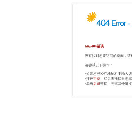
http404错误
没有找到您要访问的页面，请检
请尝试以下操作：
·如果您已经在地址栏中输入
·打开
主页
，然后查找指向您感
·单击
后退
链接，尝试其他链接