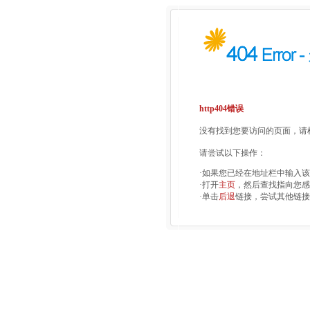
http404错误
没有找到您要访问的页面，请检
请尝试以下操作：
·如果您已经在地址栏中输入
·打开
主页
，然后查找指向您感
·单击
后退
链接，尝试其他链接