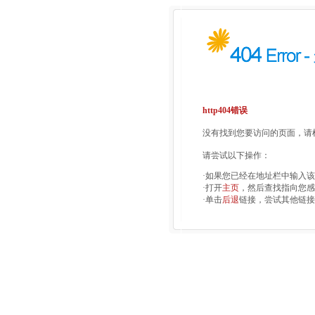
http404错误
没有找到您要访问的页面，请检
请尝试以下操作：
·如果您已经在地址栏中输入
·打开
主页
，然后查找指向您感
·单击
后退
链接，尝试其他链接