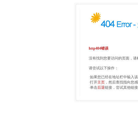
http404错误
没有找到您要访问的页面，请检
请尝试以下操作：
·如果您已经在地址栏中输入
·打开
主页
，然后查找指向您感
·单击
后退
链接，尝试其他链接