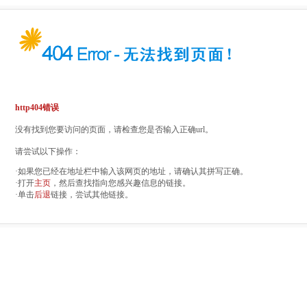
http404错误
没有找到您要访问的页面，请检查您是否输入正确url。
请尝试以下操作：
·如果您已经在地址栏中输入该网页的地址，请确认其拼写正确。
·打开
主页
，然后查找指向您感兴趣信息的链接。
·单击
后退
链接，尝试其他链接。