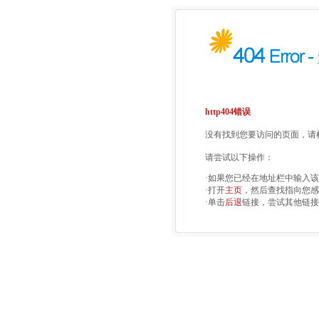
http404错误
没有找到您要访问的页面，请检
请尝试以下操作：
·如果您已经在地址栏中输入
·打开
主页
，然后查找指向您感
·单击
后退
链接，尝试其他链接