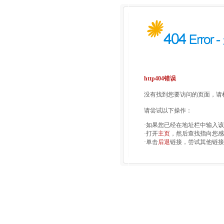
http404错误
没有找到您要访问的页面，请检
请尝试以下操作：
·如果您已经在地址栏中输入
·打开
主页
，然后查找指向您感
·单击
后退
链接，尝试其他链接