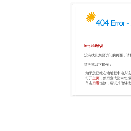
http404错误
没有找到您要访问的页面，请检
请尝试以下操作：
·如果您已经在地址栏中输入
·打开
主页
，然后查找指向您感
·单击
后退
链接，尝试其他链接