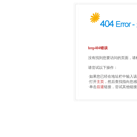
http404错误
没有找到您要访问的页面，请检
请尝试以下操作：
·如果您已经在地址栏中输入
·打开
主页
，然后查找指向您感
·单击
后退
链接，尝试其他链接