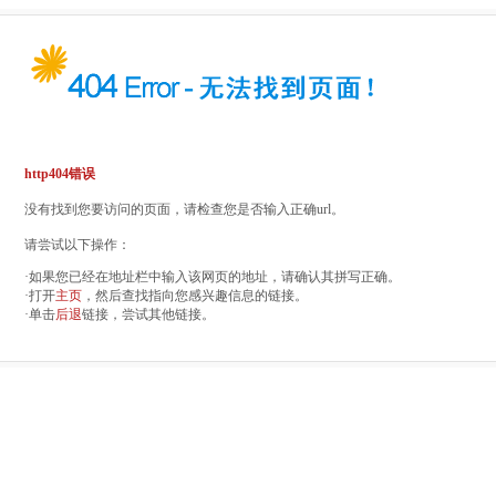
http404错误
没有找到您要访问的页面，请检查您是否输入正确url。
请尝试以下操作：
·如果您已经在地址栏中输入该网页的地址，请确认其拼写正确。
·打开
主页
，然后查找指向您感兴趣信息的链接。
·单击
后退
链接，尝试其他链接。