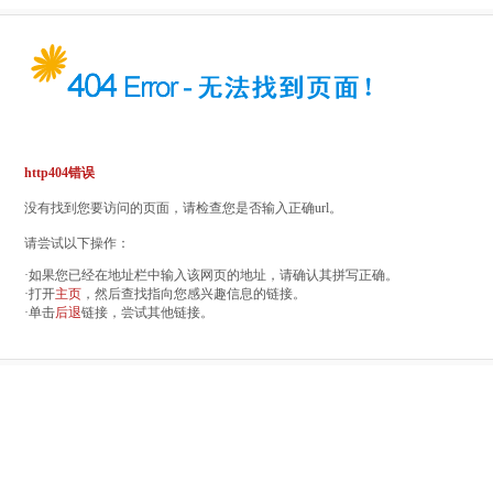
http404错误
没有找到您要访问的页面，请检查您是否输入正确url。
请尝试以下操作：
·如果您已经在地址栏中输入该网页的地址，请确认其拼写正确。
·打开
主页
，然后查找指向您感兴趣信息的链接。
·单击
后退
链接，尝试其他链接。