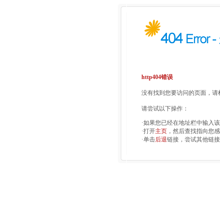
http404错误
没有找到您要访问的页面，请检
请尝试以下操作：
·如果您已经在地址栏中输入
·打开
主页
，然后查找指向您感
·单击
后退
链接，尝试其他链接