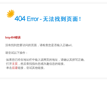
http404错误
没有找到您要访问的页面，请检查您是否输入正确url。
请尝试以下操作：
·如果您已经在地址栏中输入该网页的地址，请确认其拼写正确。
·打开
主页
，然后查找指向您感兴趣信息的链接。
·单击
后退
链接，尝试其他链接。