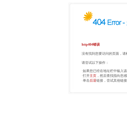
http404错误
没有找到您要访问的页面，请检
请尝试以下操作：
·如果您已经在地址栏中输入
·打开
主页
，然后查找指向您感
·单击
后退
链接，尝试其他链接