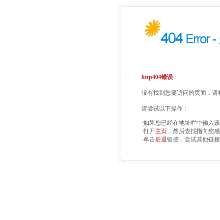
http404错误
没有找到您要访问的页面，请检
请尝试以下操作：
·如果您已经在地址栏中输入
·打开
主页
，然后查找指向您感
·单击
后退
链接，尝试其他链接