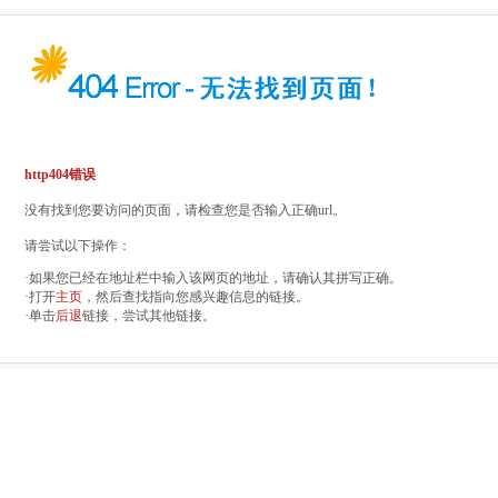
http404错误
没有找到您要访问的页面，请检查您是否输入正确url。
请尝试以下操作：
·如果您已经在地址栏中输入该网页的地址，请确认其拼写正确。
·打开
主页
，然后查找指向您感兴趣信息的链接。
·单击
后退
链接，尝试其他链接。