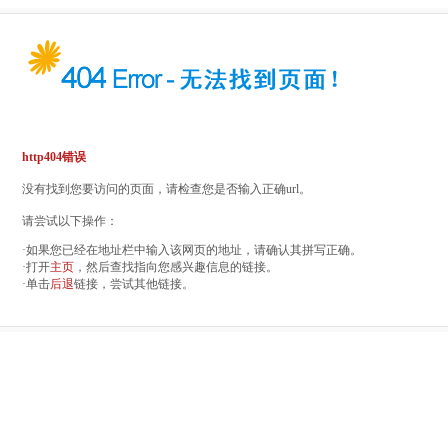
http404错误
没有找到您要访问的页面，请检查您是否输入正确url。
请尝试以下操作：
·如果您已经在地址栏中输入该网页的地址，请确认其拼写正确。
·打开
主页
，然后查找指向您感兴趣信息的链接。
·单击
后退
链接，尝试其他链接。