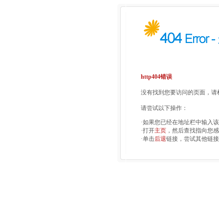
http404错误
没有找到您要访问的页面，请检
请尝试以下操作：
·如果您已经在地址栏中输入
·打开
主页
，然后查找指向您感
·单击
后退
链接，尝试其他链接