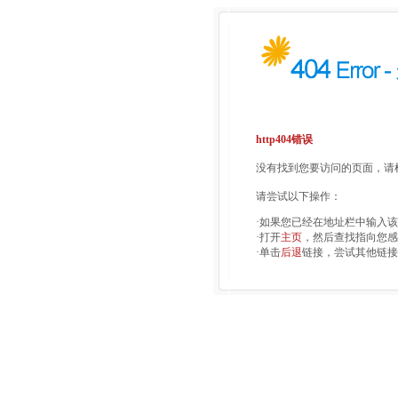
http404错误
没有找到您要访问的页面，请检
请尝试以下操作：
·如果您已经在地址栏中输入
·打开
主页
，然后查找指向您感
·单击
后退
链接，尝试其他链接